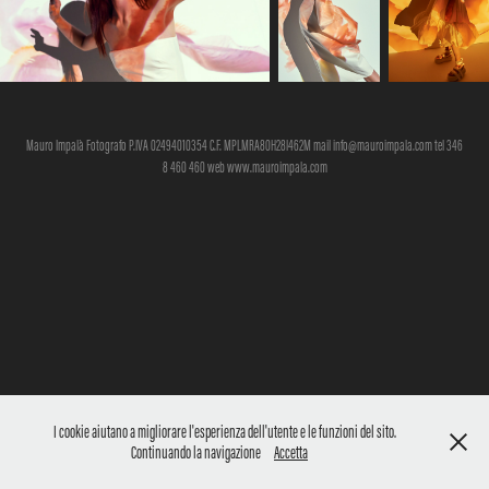
Mauro Impalà Fotografo P.IVA 02494010354 C.F. MPLMRA80H28I462M mail info@mauroimpala.com tel 346
8 460 460 web www.mauroimpala.com
I cookie aiutano a migliorare l'esperienza dell'utente e le funzioni del sito.
Continuando la navigazione
Accetta