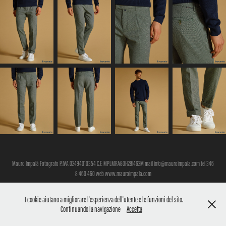
Mauro Impalà Fotografo P.IVA 02494010354 C.F. MPLMRA80H28I462M mail info@mauroimpala.com tel 346
8 460 460 web www.mauroimpala.com
I cookie aiutano a migliorare l'esperienza dell'utente e le funzioni del sito.
Continuando la navigazione
Accetta