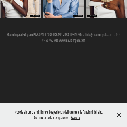
Mauro Impalà Fotografo P.IVA 02494010354 C.F. MPLMRA80H28I462M mail info@mauroimpala.com tel 346
8 460 460 web www.mauroimpala.com
I cookie aiutano a migliorare l'esperienza dell'utente e le funzioni del sito.
Continuando la navigazione
Accetta